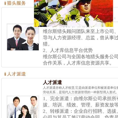
猎头服务
卓越---不断超越自己； 敏捷---应变灵活且行动迅速；
1、专业的顾问团队优势
维尔斯猎头顾问团队来至上市公司
导与人力资源经理、总监，曾从事
猎。
2、人才库信息平台优势
维尔斯公司与全国各地猎头服务公司
合作关系，人才库信息资源共享。
人才派遣
人才派遣亦称人才租赁,它是由派遣单位和被派遣单位
劳动关系，是现代人力资源管理的一种新型用人形式
1、完全派遣：由维尔斯公司承担所
拔、培训、绩效、管理、薪资发放
2、转移派遣：企业自行招聘、选拔
公司与其员工签订劳动合同，负责