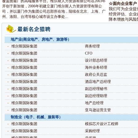
覆盖面最广的高端服务平台。维尔斯人力资源有限公司在2003年
☆面向企业客户
开创于新加坡，2006年初建立厦门维尔斯人力资源管理有限公
我们可为企业提
司，并以厦门作为集团公司总部所在地，陆续在北京、上海、广
经营评估、企业
州、洛阳、台湾等核心城市设立办事处...
降本增效与风险
地产业(商业地产、房地产、旅游等）
维尔斯国际集团
商务经理
维尔斯国际集团
CFO
维尔斯国际集团
设计部总经理
维尔斯国际集团
海外业务经理
维尔斯国际集团
政府公关总监
维尔斯国际集团
酒店地产总经理
维尔斯国际集团
副总经理秘书
维尔斯国际集团
副总经理助理
维尔斯国际集团
地产总经理
维尔斯国际集团
亚马逊运营主管
制造业（电子、机械、服装等）
维尔斯国际集团
模拟芯片设计工程师
维尔斯国际集团
采购经理