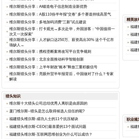
维尔斯猎头分享：AI锻造电子信息制造业新优势
维尔斯猎头分享：A股110份半年报“交卷” 多个赛道持续高景气
精英故
维尔斯猎头分享：多地加码消费“三新”试点建设
福建
维尔斯猎头分享：打卡观光→多次赴华，外国游客：“中国值得一
次又一次探索”
福建
维尔斯猎头分享：人才缺口达250万、薪资高出30% 这个千亿市
福建
场缺人→
福建
维尔斯猎头分享：携程垄断案将改写平台竞争规则
维尔斯猎头分享：北京全面推动科学智能创新
维尔斯猎头分享：上半年财政“账本”释放三重积极信号
维尔斯猎头分享：亮眼外贸半年报背后，中国做对了什么？专家
解读
猎头知识
维尔斯十大猎头公司总结优秀人离职是由原因的
厦门维尔斯--猎头是怎么取得候选人信任的呢?
福建猎头维尔斯-成功人士的11个抗压秘诀
职业规
福建猎头维尔斯-CEO们最喜爱的13个面试问题
福建
福建猎头维尔斯-互联网思维创业为什么可以成功？